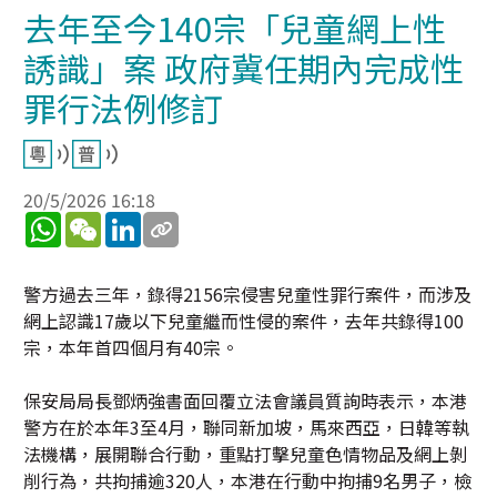
去年至今140宗「兒童網上性
誘識」案 政府冀任期內完成性
罪行法例修訂
20/5/2026 16:18
WhatsApp
WeChat
LinkedIn
警方過去三年，錄得2156宗侵害兒童性罪行案件，而涉及
網上認識17歲以下兒童繼而性侵的案件，去年共錄得100
宗，本年首四個月有40宗。
保安局局長鄧炳強書面回覆立法會議員質詢時表示，本港
警方在於本年3至4月，聯同新加坡，馬來西亞，日韓等執
法機構，展開聯合行動，重點打擊兒童色情物品及網上剝
削行為，共拘捕逾320人，本港在行動中拘捕9名男子，檢