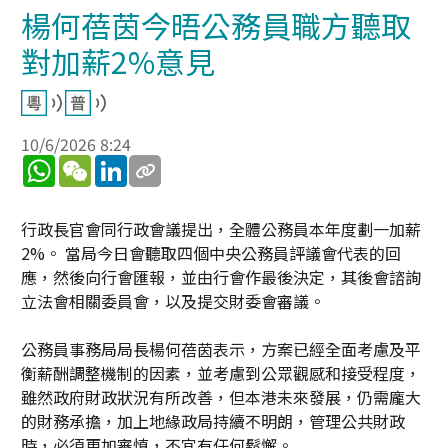
楊何蓓茵今晤公務員職方聽取
對加薪2%意見
10/6/2026 8:24
WhatsApp
WeChat
LinkedIn
行政長官會同行政會議提出，全體公務員本年度劃一加薪
2%。 當局今日會聽取四個中央公務員評議會代表的回
應，然後向行會匯報，並由行會作最後決定，其後會諮詢
立法會相關委員會，以及提交財委會審議。
公務員事務局局長楊何蓓茵表示，方案已經全面考慮及平
衡薪酬調整機制的因素，並考慮到公眾觀感和接受程度，
雖然政府財政狀況有所改善，但本港未來發展，仍需龐大
的財務承擔，加上地緣政局持續不明朗，管理公共財政
時，必須更加審慎，不宜有任何鬆懈。