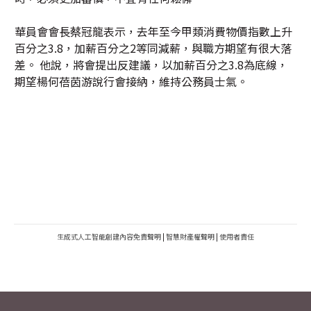
華員會會長蔡冠龍表示，去年至今甲類消費物價指數上升
百分之3.8，加薪百分之2等同減薪，與職方期望有很大落
差。 他說，將會提出反建議，以加薪百分之3.8為底線，
期望楊何蓓茵游說行會接納，維持公務員士氣。
生成式人工智能創建內容免責聲明
|
智慧財產權聲明
|
使用者責任