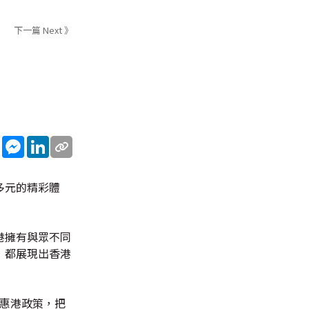
下一篇 Next 》
sApp
WeChat
Messenger
LinkedIn
多元的精彩體
港擁有與眾不同
，都展現出香港
項惠港政策，把