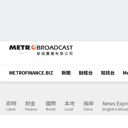
METROFINANCE.BIZ
新聞
財經台
知訊台
Me
即時
財金
國際
本地
兩岸
News Expr
Latest
Finance
World
Local
China
(English Edition)