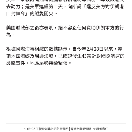
去動力；是美軍連續第二天，向所謂「違反美方對伊朗港
口封鎖令」的船隻開火。
美國財政部之後亦表明，絕不容忍任何資助伊朗軍方的行
為。
根據國際海事組織的數據顯示，自今年2月28日以來，霍
爾木茲海峽及周邊海域，已確認發生43宗針對國際航運的
襲擊事件，地區局勢持續緊張。
生成式人工智能創建內容免責聲明
|
智慧財產權聲明
|
使用者責任