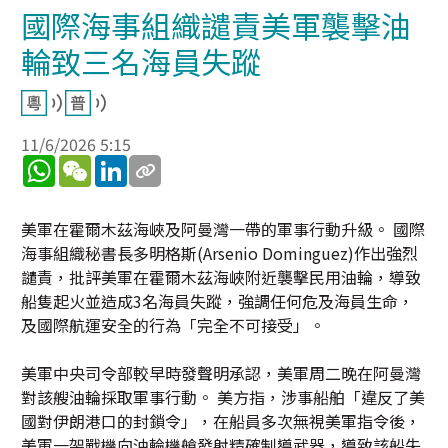
國際海事組織譴責美軍襲擊油
輪致三名海員失蹤
11/6/2026 5:15
WhatsApp
WeChat
LinkedIn
美軍在霍爾木茲海峽及阿曼灣一帶的軍事行動升級。 國際
海事組織秘書長多明格斯(Arsenio Dominguez)作出強烈
譴責，批評美軍在霍爾木茲海峽附近襲擊民用油輪，導致
船隻起火並造成3名海員失蹤，強調任何危及海員生命，
及國際航運安全的行為「完全不可接受」。
美軍中央司令部較早時發聲明承認，美軍周二晚在阿曼灣
對該艘油輪採取軍事行動。 美方指，涉事船舶「違反了美
國對伊朗港口的封鎖令」，在船員多次無視美軍指令後，
美軍一架戰機向油輪機艙發射精確制導武器，導致該船失