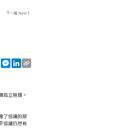
下一篇 Next 》
sApp
WeChat
Messenger
LinkedIn
嫩孤立無援。
露了協議的部
平協議仍然有