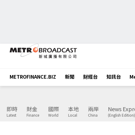
METROFINANCE.BIZ
新聞
財經台
知訊台
Me
即時
財金
國際
本地
兩岸
News Expr
Latest
Finance
World
Local
China
(English Edition)