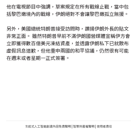
他在電視節目中強調，草案規定在所有戰線止戰，當中包
括黎巴嫩境內的戰線，伊朗絕對不會讓黎巴嫩孤立無援。
另外，美國總統特朗普接受訪問時，讚揚伊朗外長的貼文
非常正面。 雖然特朗普早前不滿伊朗國營媒體宣稱伊方會
立即獲得數百億美元凍結資產，並透露伊朗私下已就散布
虛假訊息道歉，但他重申兩國的和平協議，仍然很有可能
在週末或者星期一正式簽署。
生成式人工智能創建內容免責聲明
|
智慧財產權聲明
|
使用者責任