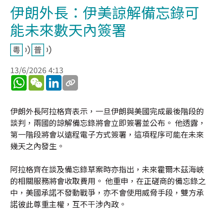
伊朗外長：伊美諒解備忘錄可
能未來數天內簽署
13/6/2026 4:13
WhatsApp
WeChat
LinkedIn
伊朗外長阿拉格齊表示，一旦伊朗與美國完成最後階段的
談判，兩國的諒解備忘錄將會立即簽署並公布。 他透露，
第一階段將會以遠程電子方式簽署，這項程序可能在未來
幾天之內發生。
阿拉格齊在談及備忘錄草案時亦指出，未來霍爾木茲海峽
的相關服務將會收取費用。 他重申，在正磋商的備忘錄之
中，美國承諾不發動戰爭，亦不會使用威脅手段，雙方承
諾彼此尊重主權，互不干涉內政。