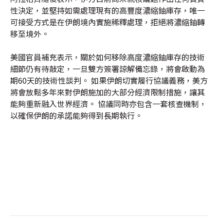
性決定，並堅持如需處理現有的高豐度濃縮鈾庫存，唯一
可接受方式是在伊朗境內實施稀釋處理，拒絕將濃縮鈾轉
移至境外。
美國官員補充表示，關於如何移除高度濃縮鈾庫存的技術
細節仍有待敲定，一旦雙方簽署諒解備忘錄，將會啟動為
期60天的技術性談判。 如果伊朗切實履行協議義務，美方
將會放鬆多年來對伊朗施加的大部分經濟限制措施，讓其
能夠重新融入世界經濟。 協議同時亦包含一套核查機制，
以確保伊朗的承諾能夠得到長期執行。