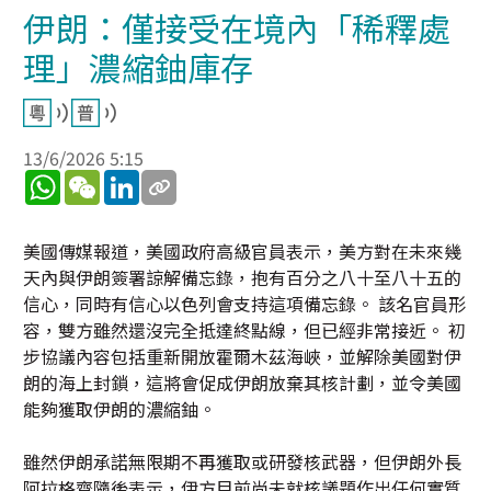
伊朗：僅接受在境內「稀釋處
理」濃縮鈾庫存
13/6/2026 5:15
WhatsApp
WeChat
LinkedIn
美國傳媒報道，美國政府高級官員表示，美方對在未來幾
天內與伊朗簽署諒解備忘錄，抱有百分之八十至八十五的
信心，同時有信心以色列會支持這項備忘錄。 該名官員形
容，雙方雖然還沒完全抵達終點線，但已經非常接近。 初
步協議內容包括重新開放霍爾木茲海峽，並解除美國對伊
朗的海上封鎖，這將會促成伊朗放棄其核計劃，並令美國
能夠獲取伊朗的濃縮鈾。
雖然伊朗承諾無限期不再獲取或研發核武器，但伊朗外長
阿拉格齊隨後表示，伊方目前尚未就核議題作出任何實質