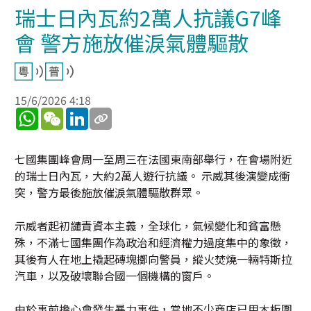
瑞士日內瓦約2萬人抗議G7峰
會 警方施放催淚氣體驅散
15/6/2026 4:18
WhatsApp
WeChat
LinkedIn
七國集團峰會周一至周三在法國東南部舉行，在會場附近
的瑞士日內瓦，大約2萬人遊行抗議。 示威其後演變成衝
突，警方最後施放催淚氣體驅散群眾。
示威者起初譴責資本主義，全球化，氣候變化和貧富懸
殊，不滿七國集團作為政治和經濟權力過度集中的象徵，
其後有人在地上撬起磚塊擲向警員，縱火焚燒一輛特斯拉
汽車，以及破壞聯合國一個機構的窗戶。
由於事前擔心會發生暴力事件，當地不少商店已用木板圍