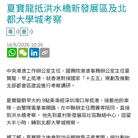
夏寶龍抵洪水橋新發展區及北
都大學城考察
16/6/2026 10:26
WhatsApp
WeChat
LinkedIn
中央港澳工作辦公室主任、國務院港澳事務辦公室主任夏
寶龍，早上抵港，就香港對接國家「十五五」規劃及推動
北部都會區建設進行考察調研。
夏寶龍朝早大約 9點乘車經深圳灣口岸抵港，接載他的車
隊，由警隊電單車開路，在中聯辦主任周霽等陪同，直接
到洪水橋考察。 他先到夏村新發展區社區聯絡中心，逗留
大半小時，轉到北都大學城視察。
據了解，夏寶龍之後會到訪元朗微電子產業園，按計劃他