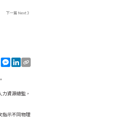
下一篇 Next 》
sApp
WeChat
Messenger
LinkedIn
。
人力資源總監，
次指示不同物理