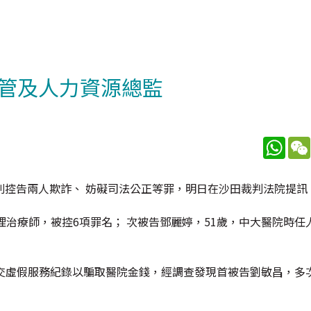
管及人力資源總監
What
別控告兩人欺詐、 妨礙司法公正等罪，明日在沙田裁判法院提訊
理治療師，被控6項罪名； 次被告鄧麗婷，51歲，中大醫院時任
院提交虛假服務紀錄以騙取醫院金錢，經調查發現首被告劉敏昌，多