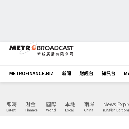
METROFINANCE.BIZ
新聞
財經台
知訊台
Me
即時
財金
國際
本地
兩岸
News Expr
Latest
Finance
World
Local
China
(English Edition)