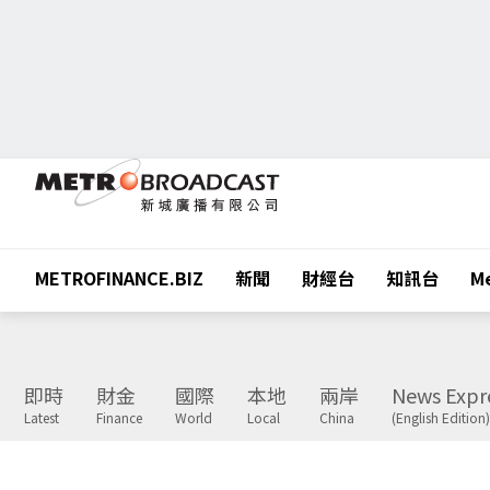
METROFINANCE.BIZ
新聞
財經台
知訊台
Me
即時
財金
國際
本地
兩岸
News Expr
Latest
Finance
World
Local
China
(English Edition)