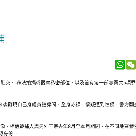
捕
What
出肛交、 非法拍攝或觀察私密部位，以及管有第一部毒藥共5項
醒來後發現自己身處賓館房間，全身赤裸，懷疑遭到性侵，警方翻
影像，相信被捕人與另外三宗去年8月至本月期間，在不同地區發
認身份。