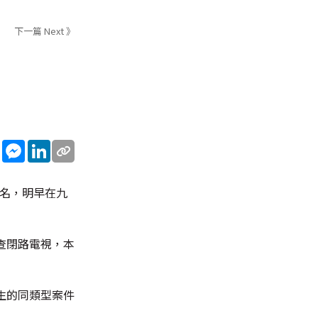
下一篇 Next 》
sApp
WeChat
Messenger
LinkedIn
罪名，明早在九
查閉路電視，本
生的同類型案件