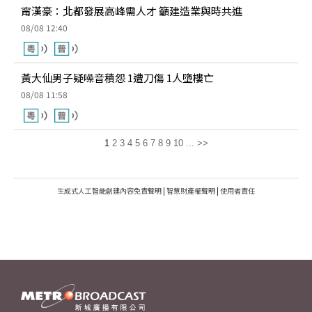
甯漢豪：北都發展高峰需人才 籲建造業與時共進
08/08 12:40
黃大仙男子疑噪音積怨 1遭刀傷 1人墮樓亡
08/08 11:58
1
2
3
4
5
6
7
8
9
10
...
>>
生成式人工智能創建內容免責聲明
|
智慧財產權聲明
|
使用者責任