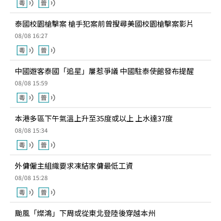
泰國校園槍擊案 槍手犯案前曾搜尋美國校園槍擊案影片
08/08 16:27
中國遊客泰國「追星」屢惹爭議 中國駐泰使館發布提醒
08/08 15:59
本港多區下午氣溫上升至35度或以上 上水達37度
08/08 15:34
外傭僱主組織要求凍結家傭最低工資
08/08 15:28
颱風「燦鴻」下周或從東北登陸後穿越本州