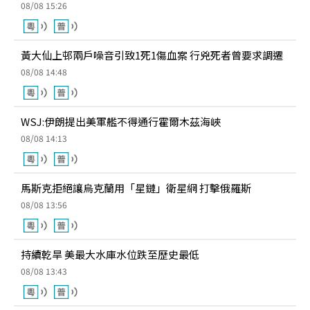
08/08 15:26
黃大仙上邨兩戶噪音引致1死1傷血案 行兇死者曾要求調遷
08/08 14:48
WSJ:伊朗提出美軍艦不得通行霍爾木茲海峽
08/08 14:13
馬斯克拒絕讓烏克蘭用「星鏈」衛星網 打擊俄羅斯
08/08 13:56
持續乾旱 美最大水庫水位跌至歷史最低
08/08 13:43