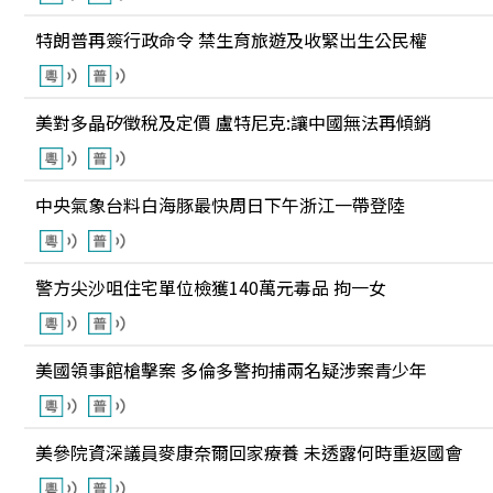
特朗普再簽行政命令 禁生育旅遊及收緊出生公民權
美對多晶矽徵稅及定價 盧特尼克:讓中國無法再傾銷
中央氣象台料白海豚最快周日下午浙江一帶登陸
警方尖沙咀住宅單位檢獲140萬元毒品 拘一女
美國領事館槍擊案 多倫多警拘捕兩名疑涉案青少年
美參院資深議員麥康奈爾回家療養 未透露何時重返國會