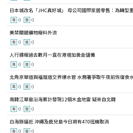
日本城改名「JHC真好城」 母公司國際家居零售：為轉型
美禁關鍵礦物廢料外流
人行據報過去數月一直在港增加黃金儲備
北角京華道與福蔭道交界爆水管 水務署爭取午夜前恢復食
南韓江華島沿海累計發現12個木盒地雷 疑來自北韓
白海豚逼近 沖繩及鹿兒島今日將有470班機取消