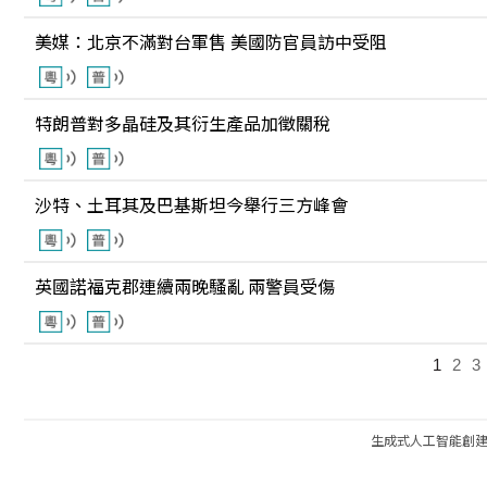
美媒：北京不滿對台軍售 美國防官員訪中受阻
特朗普對多晶硅及其衍生產品加徵關稅
沙特、土耳其及巴基斯坦今舉行三方峰會
英國諾福克郡連續兩晚騷亂 兩警員受傷
1
2
3
生成式人工智能創