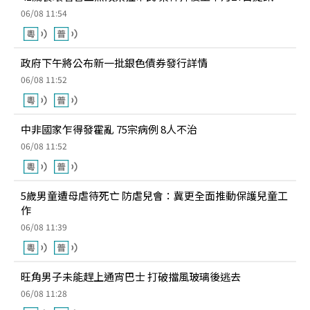
06/08 11:54
政府下午將公布新一批銀色債券發行詳情
06/08 11:52
中非國家乍得發霍亂 75宗病例 8人不治
06/08 11:52
5歲男童遭母虐待死亡 防虐兒會：冀更全面推動保護兒童工
作
06/08 11:39
旺角男子未能趕上通宵巴士 打破擋風玻璃後逃去
06/08 11:28