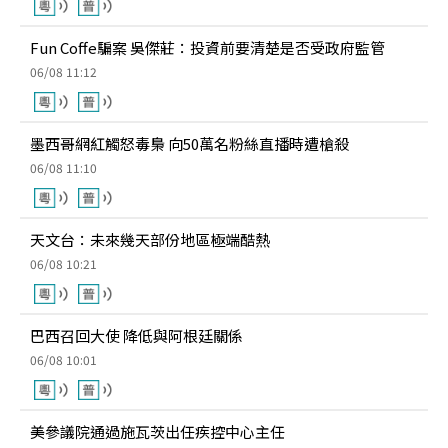
Fun Coffe騙案 吳傑莊：投資前要清楚是否受政府監管
06/08 11:12
墨西哥網紅觸怒毒梟 向50萬名粉絲直播時遭槍殺
06/08 11:10
天文台：未來幾天部份地區極端酷熱
06/08 10:21
巴西召回大使 降低與阿根廷關係
06/08 10:01
美參議院通過施瓦茨出任疾控中心主任