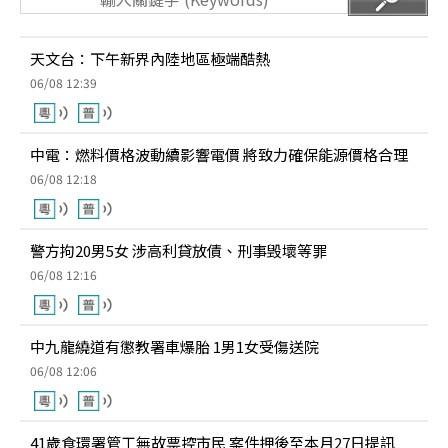
天文台：下午新界內陸地區極端酷熱
06/08 12:39
中電：燃料價格波動續影響電價 將致力確保能源價格合理
06/08 12:18
警方拘20男5女 涉高利貸放債、刑事毁壞等罪
06/08 12:16
中九龍繞道有懲教署車爆胎 1男1女受傷送院
06/08 12:06
41歲食環署管工無故票控市民 案件押後至本月27日提訊