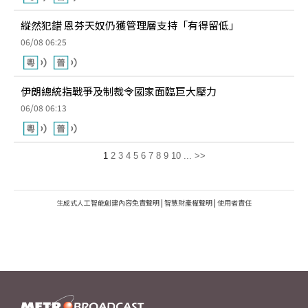
縱然犯錯 恩芬天奴仍獲管理層支持「有得留低」
06/08 06:25
伊朗總統指戰爭及制裁令國家面臨巨大壓力
06/08 06:13
1
2
3
4
5
6
7
8
9
10
...
>>
生成式人工智能創建內容免責聲明
|
智慧財產權聲明
|
使用者責任