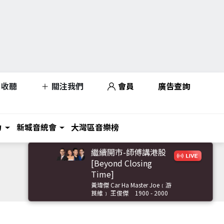
收聽
關注我們
會員
廣告查詢
力
新城音統會
大灣區音樂榜
繼續開市-師傅講港股
[Beyond Closing
Time]
黃瑋傑 Car Ha Master Joe﹝游
莨維﹞ 王俊傑
1900 - 2000