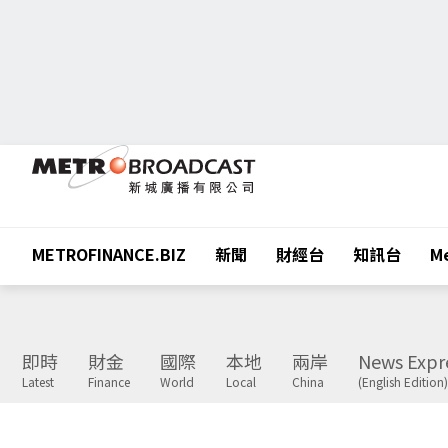
METROFINANCE.BIZ
新聞
財經台
知訊台
Me
即時
財金
國際
本地
兩岸
News Expr
Latest
Finance
World
Local
China
(English Edition)