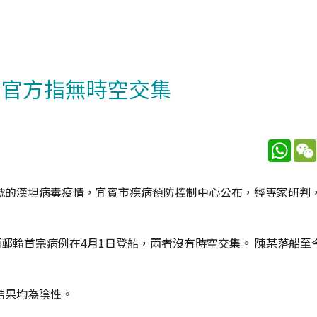
 官方指無時空交集
What
號的漢坦病毒疫情，宜賓市疾病預防控制中心公布，經專家研判
郵輪首宗病例在4月1日登船，兩者沒有時空交集。 陳某落船至今
結果均為陰性。