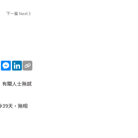
下一篇 Next 》
sApp
WeChat
Messenger
LinkedIn
，有關人士無感
39天，無相