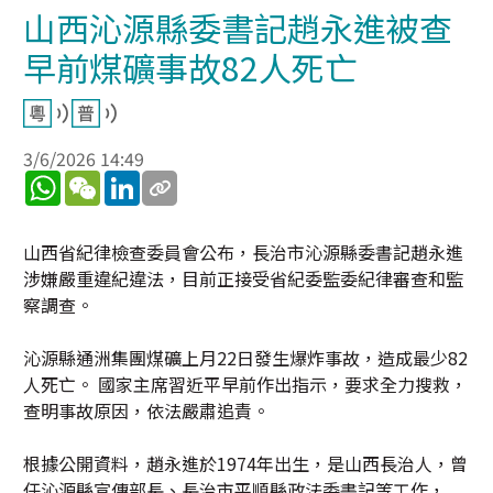
山西沁源縣委書記趙永進被查
早前煤礦事故82人死亡
3/6/2026 14:49
WhatsApp
WeChat
LinkedIn
山西省紀律檢查委員會公布，長治市沁源縣委書記趙永進
涉嫌嚴重違紀違法，目前正接受省紀委監委紀律審查和監
察調查。
沁源縣通洲集團煤礦上月22日發生爆炸事故，造成最少82
人死亡。 國家主席習近平早前作出指示，要求全力搜救，
查明事故原因，依法嚴肅追責。
根據公開資料，趙永進於1974年出生，是山西長治人，曾
任沁源縣宣傳部長、長治市平順縣政法委書記等工作，