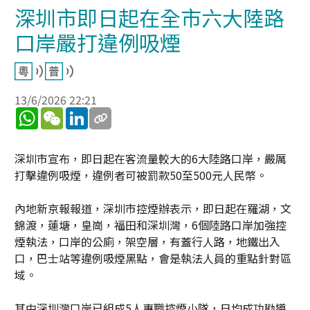
深圳市即日起在全市六大陸路
口岸嚴打違例吸煙
13/6/2026 22:21
WhatsApp
WeChat
LinkedIn
深圳市宣布，即日起在客流量較大的6大陸路口岸，嚴厲
打擊違例吸煙，違例者可被罰款50至500元人民幣。
內地新京報報道，深圳市控煙辦表示，即日起在羅湖，文
錦渡，蓮塘，皇崗，福田和深圳灣，6個陸路口岸加強控
煙執法，口岸的公廁，架空層，有蓋行人路，地鐵出入
口，巴士站等違例吸煙黑點，會是執法人員的重點針對區
域。
其中深圳灣口岸已組成5人專職控煙小隊，日均成功勸導