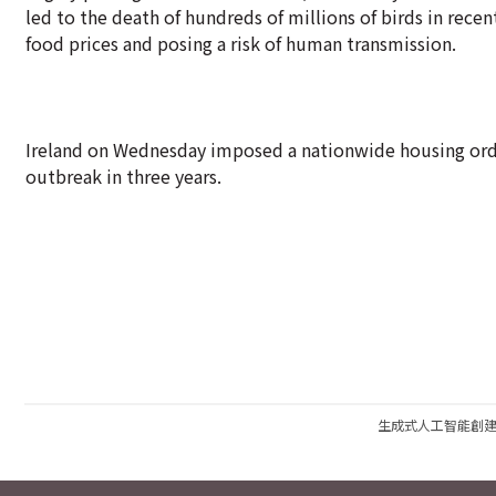
led to the death of hundreds of millions of birds in recen
food prices and posing a risk of human transmission.
Ireland on Wednesday imposed a nationwide housing order 
outbreak in three years.
生成式人工智能創