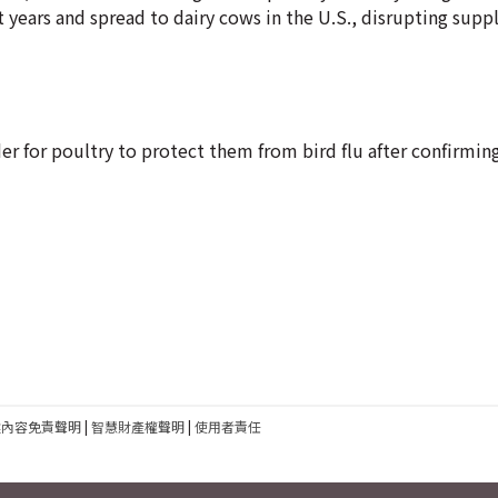
t years and spread to dairy cows in the U.S., disrupting suppl
for poultry to protect them from bird flu after confirming i
建內容免責聲明
|
智慧財產權聲明
|
使用者責任