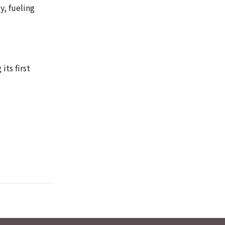
y, fueling
ts first