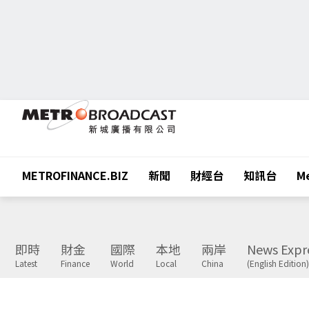
METROFINANCE.BIZ
新聞
財經台
知訊台
Me
即時
財金
國際
本地
兩岸
News Expr
Latest
Finance
World
Local
China
(English Edition)