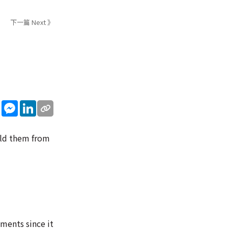
下一篇 Next 》
sApp
WeChat
Messenger
LinkedIn
ield them from
ments since it