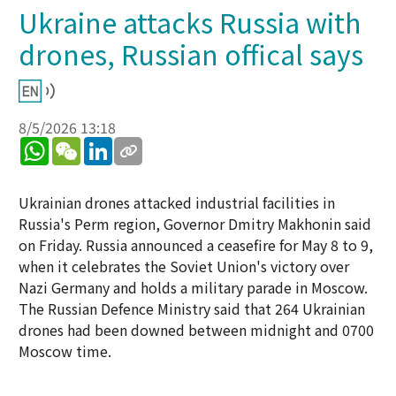
Ukraine attacks Russia with
drones, Russian offical says
8/5/2026 13:18
WhatsApp
WeChat
LinkedIn
Ukrainian drones attacked industrial facilities in
Russia's Perm region, Governor Dmitry Makhonin said
on Friday. Russia announced a ceasefire for May 8 to 9,
when it celebrates the Soviet Union's victory over
Nazi Germany and holds a military parade in Moscow.
The Russian Defence Ministry said that 264 Ukrainian
drones had been downed between midnight and 0700
Moscow time.