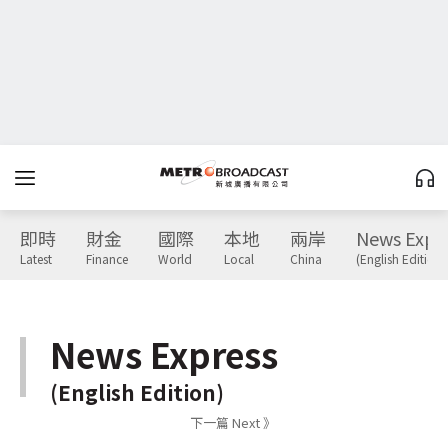
即時
財金
國際
本地
兩岸
News Expr
Latest
Finance
World
Local
China
(English Edition)
News Express
(English Edition)
下一篇 Next 》