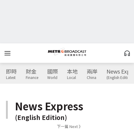
即時
財金
國際
本地
兩岸
News Expr
Latest
Finance
World
Local
China
(English Edition)
News Express
(English Edition)
下一篇 Next 》