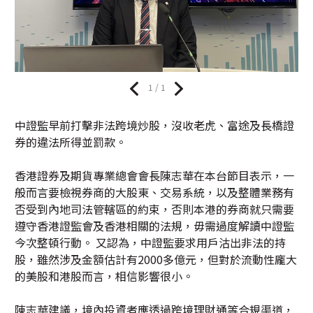
1 / 1
中證監早前打擊非法跨境炒股，沒收老虎、富途及長橋證
券的違法所得並罰款。
香港證券及期貨專業總會會長陳志華在本台節目表示，一
般而言要檢視券商的大股東、交易系統，以及整體業務有
否受到內地司法管轄區的約束，否則本港的券商就只需要
遵守香港證監會及香港相關的法規，毋需過度解讀中證監
今次整頓行動。 又認為，中證監要求用戶沽出非法的持
股，雖然涉及金額估計有2000多億元，但對於流動性龐大
的美股和港股而言，相信影響很小。
陳志華建議，境內投資者應透過跨境理財通等合規渠道，