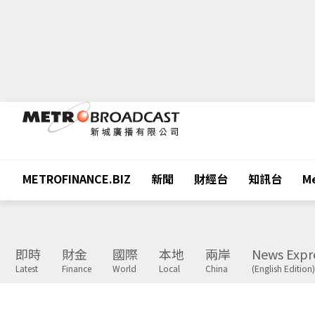
METROFINANCE.BIZ
新聞
財經台
知訊台
Me
即時
財金
國際
本地
兩岸
News Expr
Latest
Finance
World
Local
China
(English Edition)