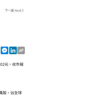
下一篇 Next 》
sApp
WeChat
Messenger
LinkedIn
.02元，收市報
0萬股，佔全球