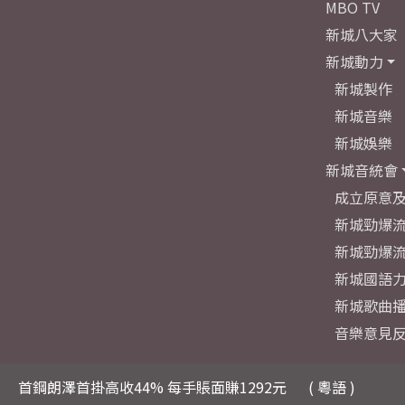
MBO TV
新城八大家
新城動力
新城製作
新城音樂
新城娛樂
新城音統會
成立原意
新城勁爆流
新城勁爆流
新城國語
新城歌曲
音樂意見
首鋼朗澤首掛高收44% 每手賬面賺1292元
( 粵語 )