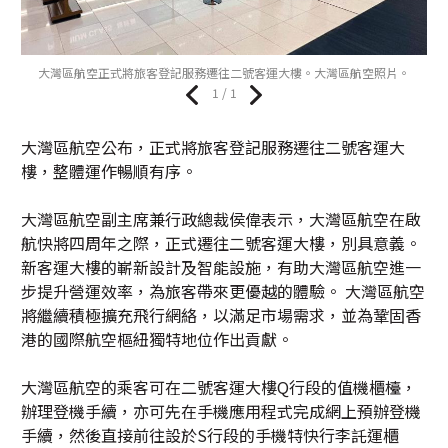
大灣區航空正式將旅客登記服務遷往二號客運大樓。大灣區航空照片。
1 / 1
大灣區航空公布，正式將旅客登記服務遷往二號客運大
樓，整體運作暢順有序。
大灣區航空副主席兼行政總裁侯偉表示，大灣區航空在啟
航快將四周年之際，正式遷往二號客運大樓，別具意義。
新客運大樓的嶄新設計及智能設施，有助大灣區航空進一
步提升營運效率，為旅客帶來更優越的體驗。 大灣區航空
將繼續積極擴充飛行網絡，以滿足市場需求，並為鞏固香
港的國際航空樞紐獨特地位作出貢獻。
大灣區航空的乘客可在二號客運大樓Q行段的值機櫃檯，
辦理登機手續，亦可先在手機應用程式完成網上預辦登機
手續，然後直接前往設於S行段的手機特快行李託運櫃