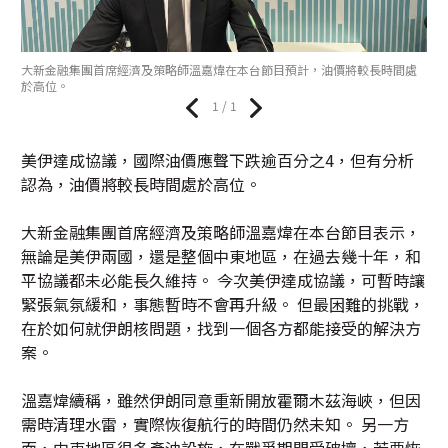
大新金融集團首席經濟及策略師溫嘉煒在本台節目預計，油價將較長時間處
於高位。
1 / 1
美伊達成協議，國際油價應聲下跌逾百分之4，但有分析
認為，油價將較長時間處於高位。
大新金融集團首席經濟及策略師溫嘉煒在本台節目表示，
無論是美伊兩國，還是整個中東地區，在過去幾十年，和
平協議都未必能長久維持。 今次美伊達成協議，可暫時讓
緊張氣氛緩和，事態暫時不會再升級。 但最困難的挑戰，
在於如何就伊朗核問題，找到一個各方都能接受的解決方
案。
溫嘉煒續稱，雖然伊朗同意重新開放霍爾木茲海峽，但因
需時清理水雷，實際恢復航行的時間仍然未知。 另一方
面，中東地區很多產油設施，在戰爭期間受破壞，若要恢