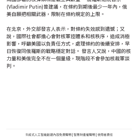
(Vladimir Putin)曾建議，在條約到期後最少一年內，俄
美自願把相關武器，限制在條約規定的上限。
在北京，外交部發言人表示，對條約失效感到遺憾；又
說，國際社會都擔心會對核軍控體系和核秩序，造成消極
影響，呼籲美國以負責任方式，處理條約的後續安排，早
日恢復同俄羅斯的戰略穩定對話。 發言人又說，中國的核
力量和美俄完全不在一個量級，現階段不會參加核裁軍談
判。
生成式人工智能創建內容免責聲明
|
智慧財產權聲明
|
使用者責任