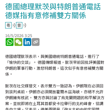
德國總理默茨與特朗普通電話
德媒指有意修補雙方關係
16/5/2026 3:25
WhatsApp
WeChat
LinkedIn
德國總理默茨表示，與美國總統特朗普通電話，進行了
「愉快的交談」。 德國傳媒報道，默茨早前因批評美國對
伊朗的軍事行動，激怒特朗普，這次似乎有意修補雙方關
係。
默茨在社交媒發文，表示雙方一致認為，伊朗現在必須回
到談判桌前，伊朗亦必須開放霍爾木茲海峽，亦絕不允許
伊朗擁有核武。 雙方亦與討論了烏克蘭問題的和平解決方
案，並就即將在土耳其首都安卡拉舉行的北約峰會，協調
各自立場，又表示，德美兩國是「強大北約中的牢固盟