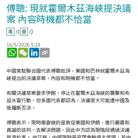
傅聰: 現就霍爾木茲海峽提決議
案 內容時機都不恰當
16/5/2026 5:28
WhatsApp
WeChat
LinkedIn
中國常駐聯合國代表傅聰批評，美國和巴林就霍爾木茲海
峽提出的決議草案，內容和時機都不恰當。
有關決議草案要求伊朗，停止在霍爾木茲海峽的襲擊和布
設水雷行動，但多國代表都認為，決議很大可能遭中國及
俄羅斯否決。
傅聰表示，現時需要做的是敦促美國和伊朗，進行嚴肅和
真誠的談判，去解決問題，因此中方認為現階段通過決議
無濟於事。 他又稱，中國現時是安理會輪值主席國，若由