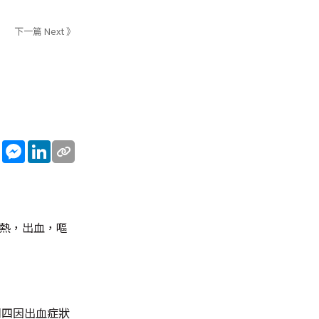
下一篇 Next 》
sApp
WeChat
Messenger
LinkedIn
發熱，出血，嘔
周四因出血症狀