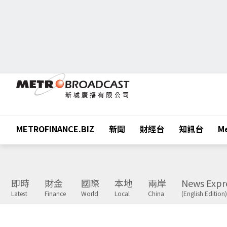
METROFINANCE.BIZ
新聞
財經台
知訊台
Me
即時
財金
國際
本地
兩岸
News Expr
Latest
Finance
World
Local
China
(English Edition)