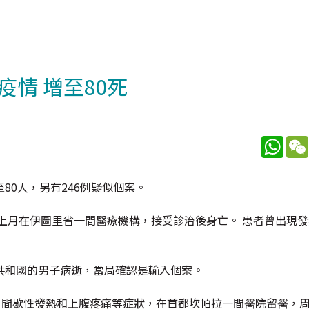
情 增至80死
What
0人，另有246例疑似個案。
上月在伊圖里省一間醫療機構，接受診治後身亡。 患者曾出現
共和國的男子病逝，當局確認是輸入個案。
，間歇性發熱和上腹疼痛等症狀，在首都坎帕拉一間醫院留醫，