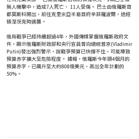
無人機擊中，造成7人死亡、 11人受傷。 巴士由俄羅斯首
都莫斯科開出，前往克里米亞半島首府辛菲羅波爾，途經
頓涅茨克時遇襲。
俄烏戰爭已經持續超過4年，外國傳媒掌握俄羅斯政府文
件，顯示俄羅斯財政部和央行官員曾向總統普京(Vladimir
Putin)發出強烈警示，說戰爭預算已快撐不住，可能導致
預算赤字擴大至危險程度。 據報，俄羅斯今年頭4個月的
預算赤字，已飆升至大約808億美元，高出全年計劃的
50%。