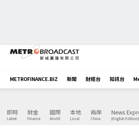
METROFINANCE.BIZ
新聞
財經台
知訊台
Me
即時
財金
國際
本地
兩岸
News Expr
Latest
Finance
World
Local
China
(English Edition)