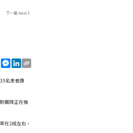
下一篇 Next 》
sApp
WeChat
Messenger
LinkedIn
35名患者康
應對團隊正在推
率在2成左右，