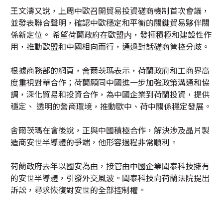
王文濤又說，上周中歐召開貿易投資磋商機制首次會議，
並發表聯合聲明，確認中歐穩定和平衡的關鍵貿易夥伴關
係新定位。 希望荷蘭政府在歐盟内，發揮積極和建設性作
用，推動歐盟和中國相向而行，通過對話磋商管控分歧。
根據商務部的網頁，舍爾茨瑪表示，荷蘭政府和工商界高
度重視對華合作；荷蘭願同中國進一步加強政策溝通和協
調，深化貿易和投資合作，為中國企業到荷蘭投資，提供
穩定、 透明的營商環境，推動歐中、荷中關係穩定發展。
舍爾茨瑪在會後說，正與中國積極合作，解決涉及晶片製
造商安世半導體的爭端，他形容過程非常順利。
荷蘭政府去年以國安為由，接管由中國企業聞泰科技擁有
的安世半導體，引發外交風波。聞泰科技向荷蘭法院提出
訴訟，尋求恢復對安世的全部控制權。