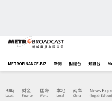
METROFINANCE.BIZ
新聞
財經台
知訊台
Me
即時
財金
國際
本地
兩岸
News Expr
Latest
Finance
World
Local
China
(English Edition)