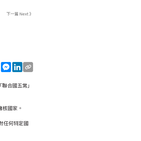
下一篇 Next 》
sApp
WeChat
Messenger
LinkedIn
「聯合國五常」
擁核國家。
對任何特定國