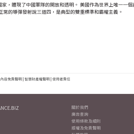
國家，體現了中國軍隊的開放和透明。 美國作為世界上唯一一個
國正常的導彈發射說三道四，是典型的雙重標準和霸權主義。
建內容免責聲明
|
智慧財產權聲明
|
使用者責任
NCE.BIZ
關於我們
廣告查詢
使用條款及細則
版權及免責聲明