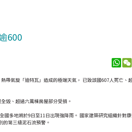
600
What
 熱帶氣旋「迪特瓦」造成的極端天氣， 已致該國607人死亡、超
房屋全毀、超過六萬棟房屋部分受損。
全國多地將於9日至11日出現強降雨。 國家建築研究組織針對
別的第三級泥石流預警。