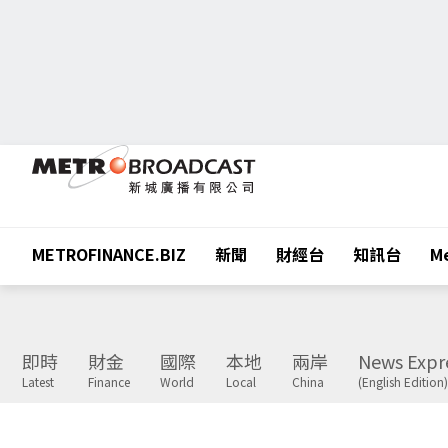
METROFINANCE.BIZ
新聞
財經台
知訊台
Me
即時
財金
國際
本地
兩岸
News Expr
Latest
Finance
World
Local
China
(English Edition)