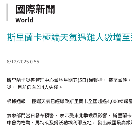
國際新聞
World
斯里蘭卡極端天氣遇難人數增至逾
6/12/2025 0:55
斯里蘭卡災害管理中心當地星期五(5日)通報指， 截至當晚，
災， 目前仍有214人失蹤。
根據通報， 極端天氣已經導致斯里蘭卡全國超過4,000棟
氣象部門當日發布預警， 表示受東北季候風影響， 斯里蘭卡
庫魯內格勒、馬特萊及努沃勒埃利耶五地， 發出該國最高級