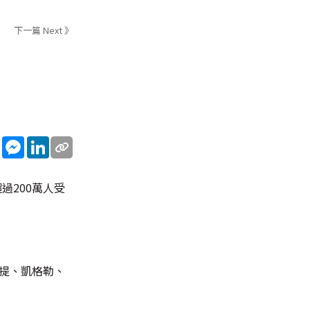
下一篇 Next 》
sApp
WeChat
Messenger
LinkedIn
過200萬人受
康提、凱格勒、