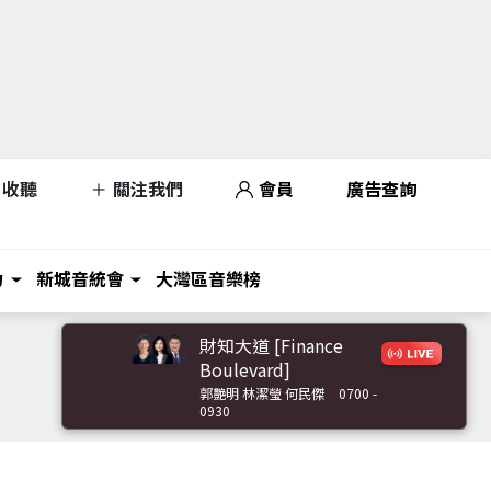
收聽
關注我們
會員
廣告查詢
力
新城音統會
大灣區音樂榜
財知大道 [Finance
Boulevard]
郭艷明 林潔瑩 何民傑
0700 -
0930