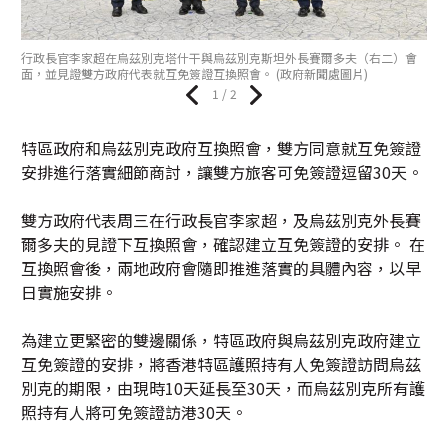
行政長官李家超在烏茲別克塔什干與烏茲別克斯坦外長賽爾多夫（右二）會
面，並見證雙方政府代表就互免簽證互換照會。 (政府新聞處圖片)
1 / 2
特區政府和烏茲別克政府互換照會，雙方同意就互免簽證
安排進行落實細節商討，讓雙方旅客可免簽證逗留30天。
雙方政府代表周三在行政長官李家超，及烏茲別克外長賽
爾多夫的見證下互換照會，確認建立互免簽證的安排。 在
互換照會後，兩地政府會隨即推進落實的具體內容，以早
日實施安排。
為建立更緊密的雙邊關係，特區政府與烏茲別克政府建立
互免簽證的安排，將香港特區護照持有人免簽證訪問烏茲
別克的期限，由現時10天延長至30天，而烏茲別克所有護
照持有人將可免簽證訪港30天。