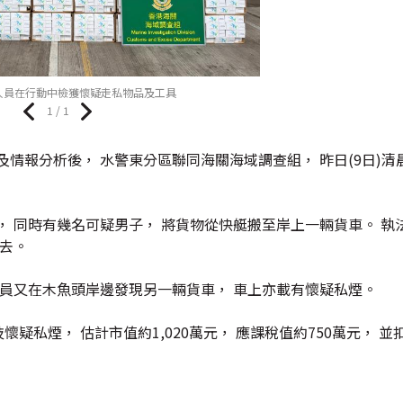
人員在行動中檢獲懷疑走私物品及工具
1 / 1
情報分析後， 水警東分區聯同海關海域調查組， 昨日(9日)清
， 同時有幾名可疑男子， 將貨物從快艇搬至岸上一輛貨車。 執
逃去。
人員又在木魚頭岸邊發現另一輛貨車， 車上亦載有懷疑私煙。
枝懷疑私煙， 估計市值約1,020萬元， 應課稅值約750萬元， 