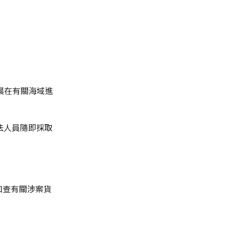
晨在有關海域進
法人員隨即採取
並扣查有關涉案貨