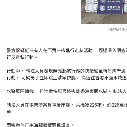
附圖為執法
警方懷疑近日有人在西貢一帶進行走私活動， 經過深入調查及
行反走私行動。
行動中， 執法人員發現無亮起航行燈的快艇駛至斬竹灣岸邊
行動， 可疑男子立即跳上涉案快艇， 高速往香港東面水域
水警展開追截， 但涉案快艇最終逃離香港東面水域。 執法
執法人員在兩架涉案貨車及岸邊， 共檢獲226箱， 約226萬
車。
兩宗案件正由海關繼續跟進調查。