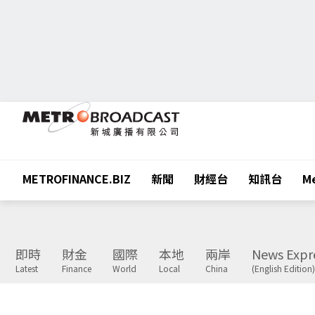
METROFINANCE.BIZ
新聞
財經台
知訊台
Me
即時
財金
國際
本地
兩岸
News Expr
Latest
Finance
World
Local
China
(English Edition)