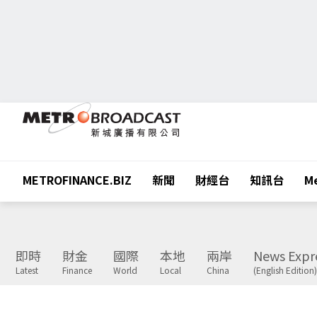
METROFINANCE.BIZ
新聞
財經台
知訊台
Me
即時
財金
國際
本地
兩岸
News Expr
Latest
Finance
World
Local
China
(English Edition)