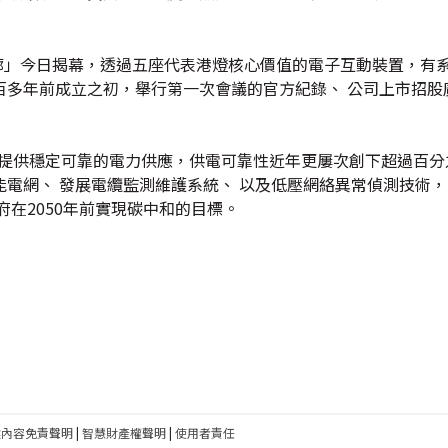
示廊」今日揭幕，透過五座代表港燈核心價值的電子互動裝置，有
百多年前成立之初，舉行第一次會議的官方紀錄、 公司上市招股
提供穩定可靠的電力供應，供電可靠性近年更屢次創下超過百分之9
電網、 發展電纜監測維護系統、 以及低壓網絡異常偵測技術
在2050年前實現碳中和的目標。
建內容免責聲明
|
智慧財產權聲明
|
使用者責任