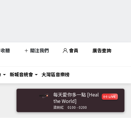
收聽
關注我們
會員
廣告查詢
力
新城音統會
大灣區音樂榜
每天愛你多一點 [Heal
the World]
梁劍紅
0100 - 0200