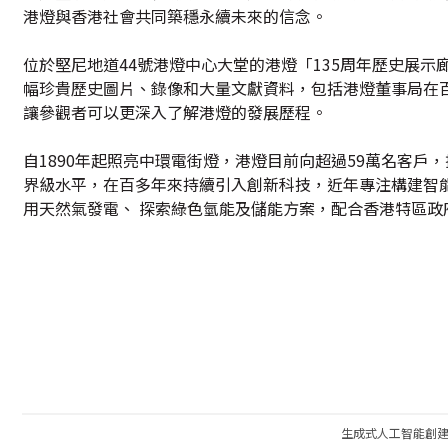
港燈與香港社會共同築穩永續未來的信念。
位於堅尼地道44號港燈中心大堂的港燈「135周年歷史展
幅珍貴歷史圖片、錄像和大量文獻資料，包括港燈董事局在
讓參觀者可以更深入了解港燈的發展歷程。
自1890年起照亮中環電街燈，港燈目前向超過59萬名客戶，
界級水平，在百多年來持續引入創新科技，近年專注構建智能
用天然氣發電、 探索綠色氫能及儲能方案，配合香港特區政府
生成式人工智能創