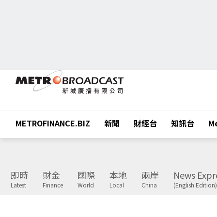
METROFINANCE.BIZ
新聞
財經台
知訊台
Me
即時
財金
國際
本地
兩岸
News Expr
Latest
Finance
World
Local
China
(English Edition)