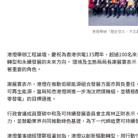
港燈舉辦「歷史悠久．不忘創
港燈舉辦工程論壇，慶祝為香港供電135周年，超過100名
轉型和永續發展的未來方向。 環境及生態局局長謝展寰表示
著重要的角色。
謝展寰表示，港燈在推動低碳能源組合發展方面亦肩負重任
可再生能源，當局知悉港燈將進一步淘汰燃煤機組，並積極
零發電」的目標邁進。
行政會議成員暨碳中和及可持續發展委員會主席林正財表示
力，並鼓勵業界共同推動綠色基建，為下一代締造更可持續
港燈董事總經理鄭祖瀛就指，港燈以創新驅動轉型，用行動