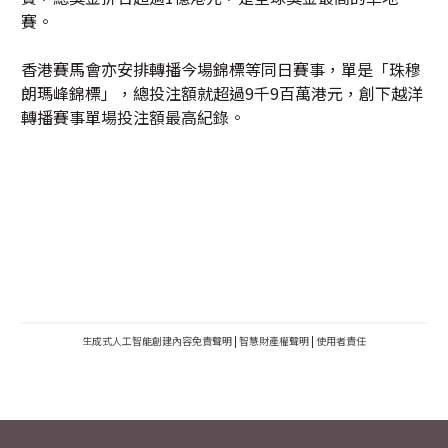
賽。
香港賽馬會亦安排轉播今場錦標等同日賽事，單是「珠穆
朗瑪峰錦標」，總投注額就超過9千9百萬港元，創下越洋
轉播賽事單場投注額最高紀錄。
生成式人工智能創建內容免責聲明
|
智慧財產權聲明
|
使用者責任