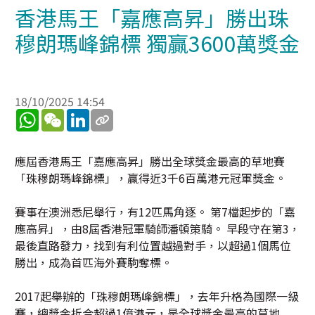
香港馬王「嘉應高昇」勝出珠
穆朗瑪峰錦標 獨贏3600萬獎金
18/10/2025 14:54
WhatsApp
WeChat
LinkedIn
應屆香港馬王「嘉應高昇」勝出全球獎金最高的草地賽
「珠穆朗瑪峰錦標」，贏得近3千6百萬港元冠軍獎金。
賽事在澳洲悉尼舉行，有12匹馬角逐。 第7檔起步的「嘉
應高昇」，由8屆香港冠軍騎師潘頓策騎。 早段守在第3，
最後直路發力，找到有利位置越過對手，以超過1個馬位
勝出，成為首匹海外賽駒奪標。
2017起舉辦的「珠穆朗瑪峰錦標」，去年升格為國際一級
賽，總獎金折合超過1億港元，是全球獎金最高的草地