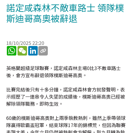
諾定咸森林不敵車路士 領隊樸
斯迪哥高奧被辭退
18/10/2025 22:20
WhatsApp
WeChat
LinkedIn
英格蘭超級足球聯賽，諾定咸森林主場0比3不敵車路士
後，會方宣布辭退領隊樸斯迪哥高奧。
比賽完結後只有十多分鐘，諾定咸森林會方就發聲明，表
示經歷了一連串令人失望的成績後，樸斯迪哥高奧已經被
解除領隊職務，即時生效。
60歲的樸斯迪哥高奧對上兩季執教熱刺，雖然上季帶領球
隊贏得歐霸盃冠軍，結束球隊17年的錦標荒，但因為聯賽
表現太差，今年六月仍然被熱剌會方解僱，到九月轉為執