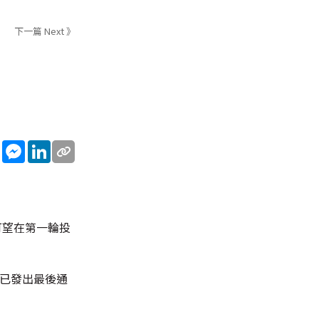
下一篇 Next 》
sApp
WeChat
Messenger
LinkedIn
，可望在第一輪投
前已發出最後通