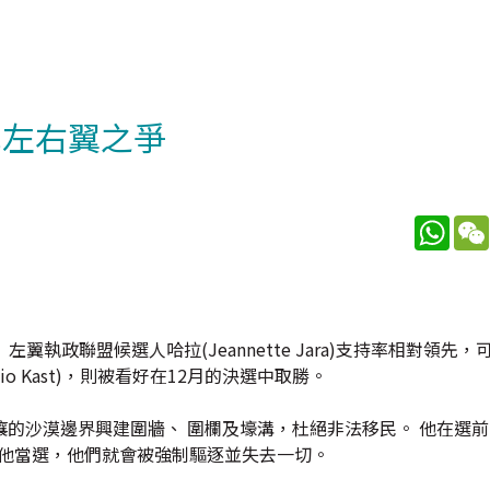
成左右翼之爭
What
執政聯盟候選人哈拉(Jeannette Jara)支持率相對領先
io Kast)，則被看好在12月的決選中取勝。
的沙漠邊界興建圍牆、 圍欄及壕溝，杜絕非法移民。 他在選
若他當選，他們就會被強制驅逐並失去一切。