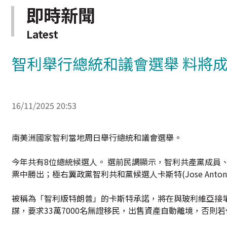
即時新聞
Latest
智利舉行總統和議會選舉 料將
16/11/2025 20:53
南美洲國家智利當地周日舉行總統和議會選舉。
今年共有8位總統候選人。 選前民調顯示，智利共產黨成員、 左翼
票中勝出；極右翼政黨智利共和黨候選人卡斯特(Jose Anton
被稱為「智利版特朗普」的卡斯特承諾，將在與玻利維亞接壤
牒，要求33萬7000名無證移民，出售資產自動離境，否則