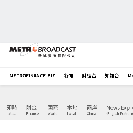
METROFINANCE.BIZ
新聞
財經台
知訊台
Me
即時
財金
國際
本地
兩岸
News Expr
Latest
Finance
World
Local
China
(English Edition)