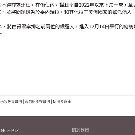
憲法規定不得尋求連任，在他任內，謀殺率自2022年以來下跌一成，
到不安，並將問題歸咎於委內瑞拉，和其他拉丁美洲國家的幫派湧入
，將由得票率排名前兩位的候選人，進入12月14日舉行的總統
。
建內容免責聲明
|
智慧財產權聲明
|
使用者責任
NCE.BIZ
關於我們