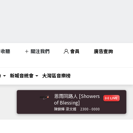
收聽
關注我們
會員
廣告查詢
力
新城音統會
大灣區音樂榜
恩雨同路人 [Showers
of Blessing]
陳錦輝 梁文姬
2300 - 0000