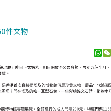
50件文物
What
館珍藏」昨日正式揭幕，明日開放予公眾參觀，展期九個半月，
展覽。
，是香港首次直接從埃及的博物館借展珍貴文物，展品年代追溯
奇法老圖坦卡門在埃及的唯一巨型石像、一些彩繪銘文石碑、動物木
參觀博物館專題展覽，全館通行的成人門票230元，特惠門票115