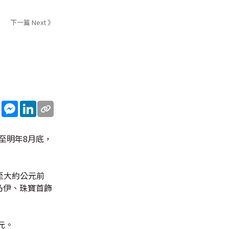
下一篇 Next 》
sApp
WeChat
Messenger
LinkedIn
至明年8月底，
至大約公元前
乃伊、珠寶首飾
元。