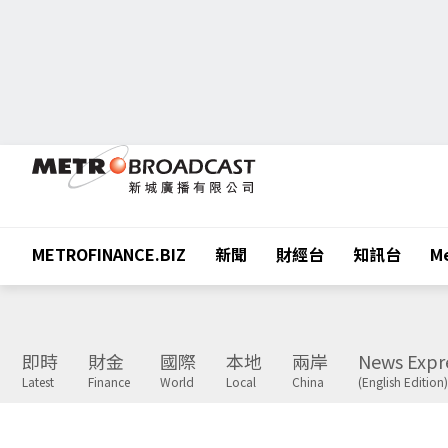
METROFINANCE.BIZ
新聞
財經台
知訊台
Me
即時
財金
國際
本地
兩岸
News Expr
Latest
Finance
World
Local
China
(English Edition)