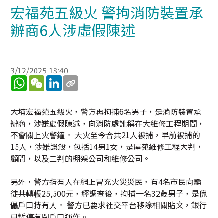
宏福苑五級火 警拘消防裝置承
辦商6人涉虛假陳述
3/12/2025 18:40
WhatsApp
WeChat
LinkedIn
大埔宏福苑五級火，警方再拘捕6名男子，是消防裝置承
辦商，涉嫌虛假陳述，向消防處訛稱在大維修工程期間，
不會關上火警鐘。 大火至今合共21人被捕，早前被捕的
15人，涉嫌誤殺，包括14男1女，是屋苑維修工程大判，
顧問，以及二判的棚架公司和維修公司。
另外，警方指有人在網上冒充火災災民，有4名市民向騙
徒共轉帳25,500元，經調查後，拘捕一名32歲男子，是傀
儡戶口持有人。 警方已要求社交平台移除相關貼文，銀行
已暫停有關戶口運作。