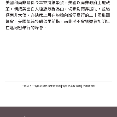
美國和南非關係今年來持續緊張，美國以南非政府土地政
策，構成美國白人種族歧視為由，切斷對南非援助，並驅
逐南非大使，亦缺席上月在約翰內斯堡舉行的二十國集團
峰會，美國總統特朗普早前指，南非將不會獲邀參加明年
在邁阿密舉行的峰會。
生成式人工智能創建內容免責聲明
|
智慧財產權聲明
|
使用者責任