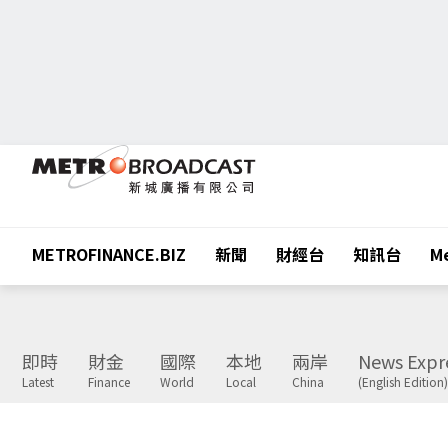
METROFINANCE.BIZ
新聞
財經台
知訊台
Me
即時
財金
國際
本地
兩岸
News Expr
Latest
Finance
World
Local
China
(English Edition)