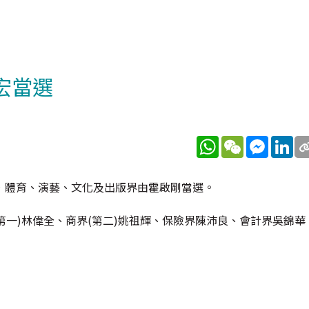
宏當選
WhatsApp
WeChat
Messen
Li
，體育、演藝、文化及出版界由霍啟剛當選。
(第一)林偉全、商界(第二)姚祖輝、保險界陳沛良、會計界吳錦華