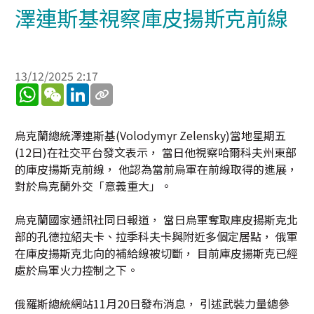
澤連斯基視察庫皮揚斯克前線
13/12/2025 2:17
WhatsApp
WeChat
LinkedIn
烏克蘭總統澤連斯基(Volodymyr Zelensky)當地星期五
(12日)在社交平台發文表示， 當日他視察哈爾科夫州東部
的庫皮揚斯克前線， 他認為當前烏軍在前線取得的進展，
對於烏克蘭外交「意義重大」。
烏克蘭國家通訊社同日報道， 當日烏軍奪取庫皮揚斯克北
部的孔德拉紹夫卡、拉季科夫卡與附近多個定居點， 俄軍
在庫皮揚斯克北向的補給線被切斷， 目前庫皮揚斯克已經
處於烏軍火力控制之下。
俄羅斯總統網站11月20日發布消息， 引述武裝力量總參