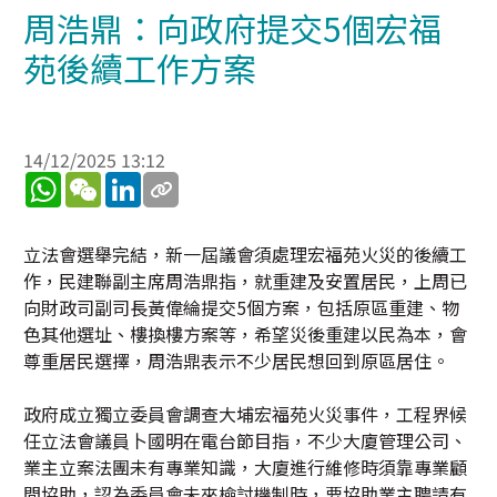
周浩鼎：向政府提交5個宏福
苑後續工作方案
14/12/2025 13:12
WhatsApp
WeChat
LinkedIn
立法會選舉完結，新一屆議會須處理宏福苑火災的後續工
作，民建聯副主席周浩鼎指，就重建及安置居民，上周已
向財政司副司長黃偉綸提交5個方案，包括原區重建、物
色其他選址、樓換樓方案等，希望災後重建以民為本，會
尊重居民選擇，周浩鼎表示不少居民想回到原區居住。
政府成立獨立委員會調查大埔宏福苑火災事件，工程界候
任立法會議員卜國明在電台節目指，不少大廈管理公司、
業主立案法團未有專業知識，大廈進行維修時須靠專業顧
問協助，認為委員會未來檢討機制時，要協助業主聘請有