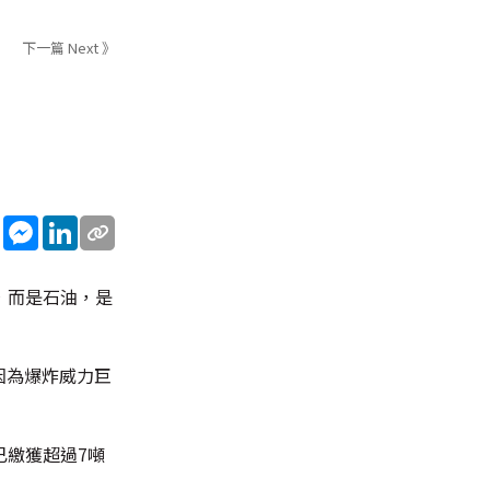
下一篇 Next 》
sApp
WeChat
Messenger
LinkedIn
團，而是石油，是
因為爆炸威力巨
已繳獲超過7噸