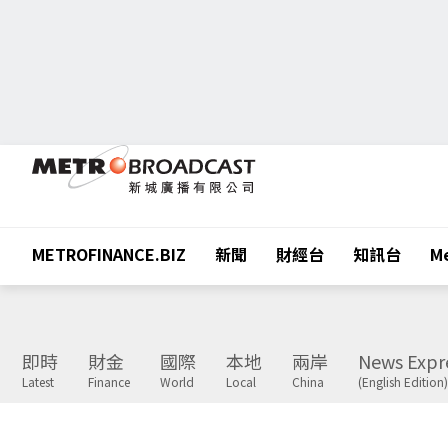
METROFINANCE.BIZ
新聞
財經台
知訊台
Me
即時
財金
國際
本地
兩岸
News Expr
Latest
Finance
World
Local
China
(English Edition)