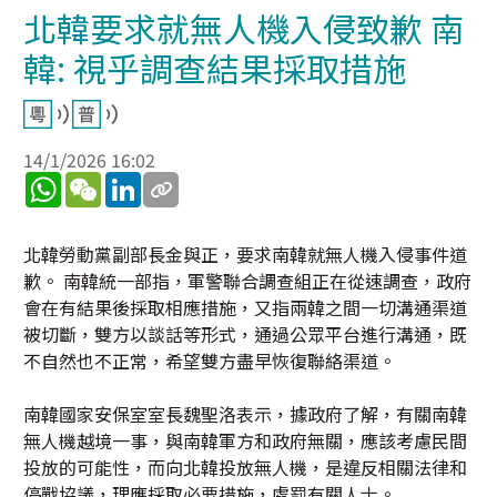
北韓要求就無人機入侵致歉 南
韓: 視乎調查結果採取措施
14/1/2026 16:02
WhatsApp
WeChat
LinkedIn
北韓勞動黨副部長金與正，要求南韓就無人機入侵事件道
歉。 南韓統一部指，軍警聯合調查組正在從速調查，政府
會在有結果後採取相應措施，又指兩韓之間一切溝通渠道
被切斷，雙方以談話等形式，通過公眾平台進行溝通，既
不自然也不正常，希望雙方盡早恢復聯絡渠道。
南韓國家安保室室長魏聖洛表示，據政府了解，有關南韓
無人機越境一事，與南韓軍方和政府無關，應該考慮民間
投放的可能性，而向北韓投放無人機，是違反相關法律和
停戰協議，理應採取必要措施，處罰有關人士。