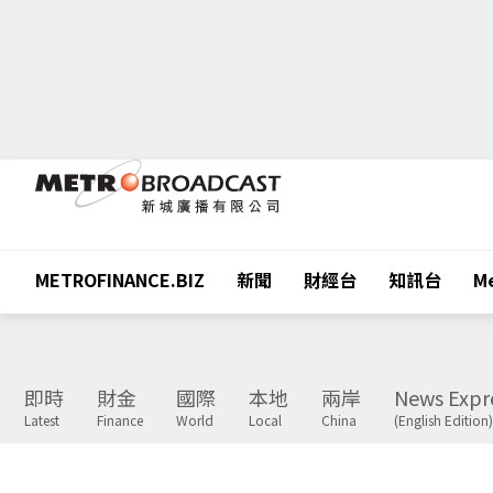
METROFINANCE.BIZ
新聞
財經台
知訊台
Me
即時
財金
國際
本地
兩岸
News Expr
Latest
Finance
World
Local
China
(English Edition)