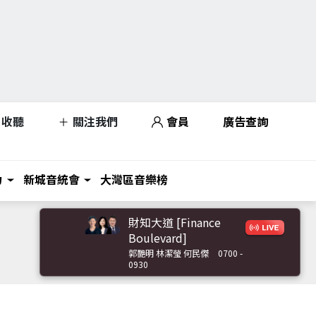
收聽
關注我們
會員
廣告查詢
力
新城音統會
大灣區音樂榜
財知大道 [Finance
Boulevard]
郭艷明 林潔瑩 何民傑
0700 -
0930